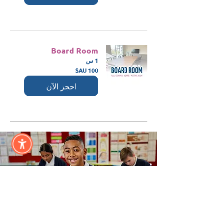
Board Room
1 س
100
دولار
أسترالي
احجز الآن